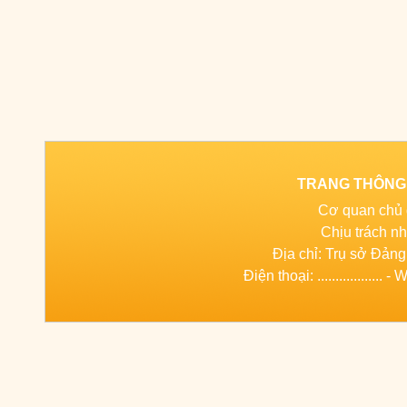
TRANG THÔNG 
Cơ quan chủ
Chịu trách nhiệm
Địa chỉ: Trụ sở Đ
Điện thoại: ................