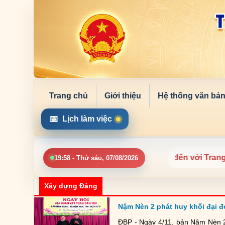
Trang chủ
Giới thiệu
Hệ thống văn bả
📅
Lịch làm việc
Chào mừng quý bạn đọc đến với Trang thông
19:58 - Thứ sáu, 07/08/2026
Xây dựng Đảng
Nậm Nèn 2 phát huy khối đại 
ĐBP - Ngày 4/11, bản Nậm Nèn 2