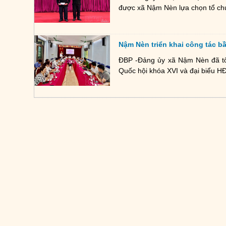
được xã Nậm Nèn lựa chọn tổ chứ
Nậm Nèn triển khai công tác b
ĐBP -Đảng ủy xã Nậm Nèn đã tổ 
Quốc hội khóa XVI và đại biểu H